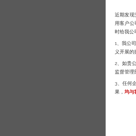
近期发现
用客户公
时给我公
1、我公
义开展的
2、如贵
监督管理
3、任何
果，
均与