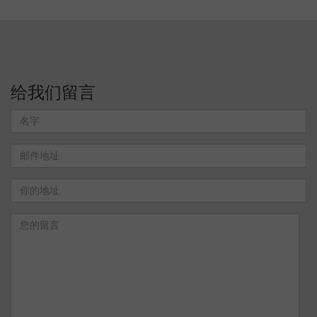
给我们留言
名
字
邮
件
地
你
址
的
地
您
址
的
留
言